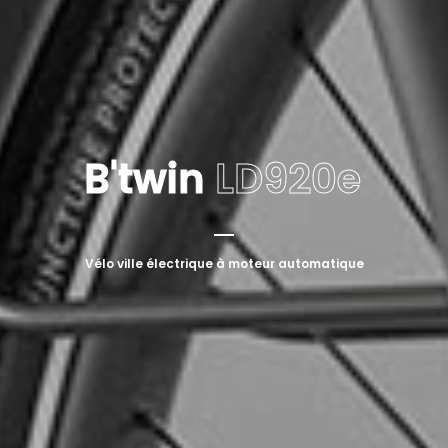
B'twin
LD920e
Vélo ville électrique à moteur automatique